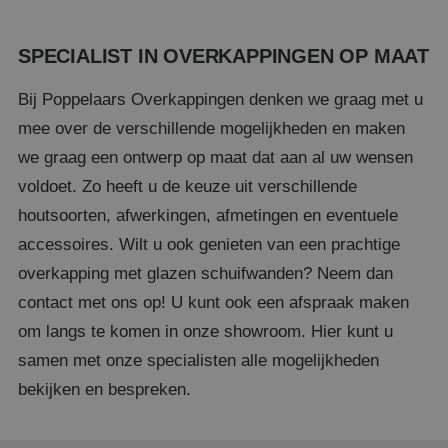
_GRECAPTCHA
5 maa
Google LLC
we
www.google.com
SPECIALIST IN OVERKAPPINGEN OP MAAT
Bij Poppelaars Overkappingen denken we graag met u
mee over de verschillende mogelijkheden en maken
we graag een ontwerp op maat dat aan al uw wensen
CookieScriptConsent
4 we
CookieScript
da
www.poppelaarsoverkappingen.nl
voldoet. Zo heeft u de keuze uit verschillende
houtsoorten, afwerkingen, afmetingen en eventuele
accessoires. Wilt u ook genieten van een prachtige
overkapping met glazen schuifwanden? Neem dan
contact met ons op! U kunt ook een afspraak maken
om langs te komen in onze showroom. Hier kunt u
samen met onze specialisten alle mogelijkheden
bekijken en bespreken.
Naam
Aanbieder
/
Domein
Vervaldatum
Omsch
Naam
Aanbieder
/
Domein
Vervaldatum