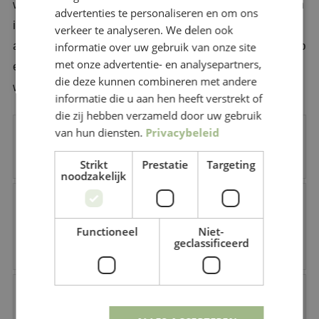
waardoor de overkapping nog aantrekkelijker wordt om
advertenties te personaliseren en om ons
in te verblijven. U kunt kiezen uit verschillende
verkeer te analyseren. We delen ook
afmetingen, kleuren en modellen zodat alles precies op
informatie over uw gebruik van onze site
met onze advertentie- en analysepartners,
elkaar afgestemd kan worden. Onze specialisten in de
die deze kunnen combineren met andere
winkel helpen u hier graag bij!
informatie die u aan hen heeft verstrekt of
die zij hebben verzameld door uw gebruik
van hun diensten.
Privacybeleid
Past een glazen schuifwand op
een bestaande overkapping?
Strikt
Prestatie
Targeting
noodzakelijk
Wat is het verschil tussen
helder en getint glas bij een
Functioneel
Niet-
geclassificeerd
overkapping?
Hoe onderhoudsgevoelig is een
houten overkapping met