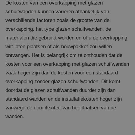
De kosten van een overkapping met glazen
schuifwanden kunnen variëren afhankelijk van
verschillende factoren zoals de grootte van de
overkapping, het type glazen schuifwanden, de
materialen die gebruikt worden en of u de overkapping
wilt laten plaatsen of als bouwpakket zou willen
Google Privacy Policy
ontvangen. Het is belangrijk om te onthouden dat de
kosten voor een overkapping met glazen schuifwanden
vaak hoger zijn dan de kosten voor een standaard
overkapping zonder glazen schuifwanden. Dit komt
__cf_bm
29 m
Cloudflare Inc.
doordat de glazen schuifwanden duurder zijn dan
56 se
.calendly.com
standaard wanden en de installatiekosten hoger zijn
vanwege de complexiteit van het plaatsen van de
wanden.