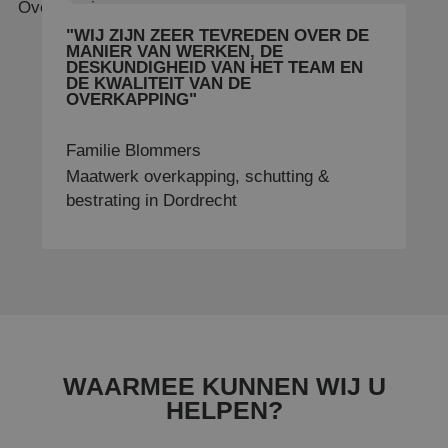
door
Doub
"WIJ ZIJN ZEER TEVREDEN OVER DE
voer
MANIER VAN WERKEN, DE
uit 
DESKUNDIGHEID VAN HET TEAM EN
eind
DE KWALITEIT VAN DE
de w
gebr
OVERKAPPING"
even
adve
de
Familie Blommers
eind
heef
Maatwerk overkapping, schutting &
voor
gen
bestrating in Dordrecht
webs
MUID
1 jaar
Deze
Microsoft Corporation
word
.clarity.ms
gebr
mijn
_ga_512M7PWTCW
.poppelaarsoverkappingen.nl
1 jaar 1
als 
maand
gebr
Het 
inge
inge
micr
scrip
WAARMEE KUNNEN WIJ U
Alge
HELPEN?
aan
dat 
sync
tuss