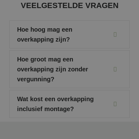
Goog
VEELGESTELDE VRAGEN
bepa
brow
webs
cook
onde
Hoe hoog mag een
MUID
1 jaar
Deze
Microsoft Corporation
word
.bing.com
overkapping zijn?
gebr
mijn
als 
gebr
Het 
Hoe groot mag een
inge
inge
overkapping zijn zonder
micr
scrip
vergunning?
Alge
aan
dat 
sync
tuss
Wat kost een overkapping
vers
Micr
inclusief montage?
dome
waar
gebr
kunn
gevo
SM
.c.clarity.ms
Sessie
Dit i