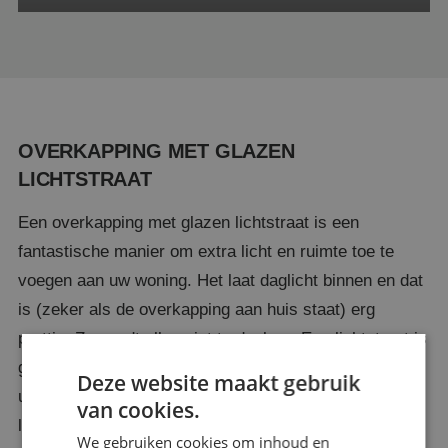
OVERKAPPING MET GLAZEN
LICHTSTRAAT
Een overkapping met glazen lichtstraat is een
fantastische manier om extra licht en ruimte toe te
voegen aan uw woning. Het laat daglicht binnen en dat
is (zeker als de overkapping aan huis staat) erg
prettig. Zo wordt alles niet te donker. Een lichtstraat is
geïntegreerd in het dak van de overkapping en bestaat
Deze website maakt gebruik
uit verschillende glazen panelen die zorgen voor extra
van cookies.
lichtinval. Dit creëert een lichte, ruimtelijke sfeer,
We gebruiken cookies om inhoud en