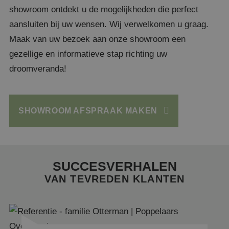
__cf_bm
29 m
Cloudflare Inc.
showroom ontdekt u de mogelijkheden die perfect
56 se
.calendly.com
aansluiten bij uw wensen. Wij verwelkomen u graag.
Maak van uw bezoek aan onze showroom een
gezellige en informatieve stap richting uw
droomveranda!
_GRECAPTCHA
5 maa
Google LLC
we
www.google.com
SHOWROOM AFSPRAAK MAKEN
SUCCESVERHALEN
CookieScriptConsent
4 we
CookieScript
VAN TEVREDEN KLANTEN
da
www.poppelaarsoverkappingen.nl