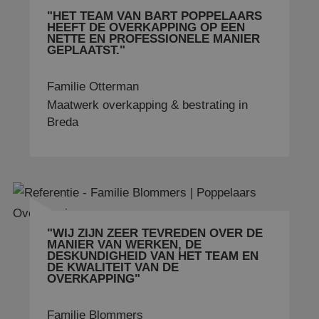
"HET TEAM VAN BART POPPELAARS
HEEFT DE OVERKAPPING OP EEN
NETTE EN PROFESSIONELE MANIER
GEPLAATST."
Familie Otterman
Maatwerk overkapping & bestrating in
Naam
Aanbieder
/
Domein
Vervaldatum
Omsch
Naam
Aanbieder
/
Domein
Vervaldatum
Breda
fp_user_id
.poppelaarsoverkappingen.nl
1 jaar 1
maand
_clck
.poppelaarsoverkappingen.nl
1 jaar
Naam
Aanbieder
/
Domein
Vervaldatum
Omsc
MR
1 week
Dit i
Microsoft Corporation
Micr
.c.bing.com
1st 
die 
gebr
het 
"WIJ ZIJN ZEER TEVREDEN OVER DE
de w
_clsk
1 dag
Microsoft
MANIER VAN WERKEN, DE
inte
.poppelaarsoverkappingen.nl
te m
DESKUNDIGHEID VAN HET TEAM EN
DE KWALITEIT VAN DE
ANONCHK
9 minuten 59
Deze
Microsoft Corporation
OVERKAPPING"
seconden
verz
.c.clarity.ms
info
hoe 
Familie Blommers
eind