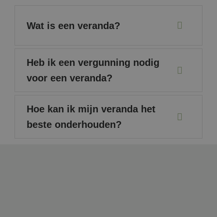
de
eind
heef
Wat is een veranda?
voor
gen
webs
test_cookie
15 minuten
Deze
Google LLC
word
.doubleclick.net
Heb ik een vergunning nodig
door
Doub
voor een veranda?
(eig
Goog
bepa
brow
webs
Hoe kan ik mijn veranda het
cook
onde
beste onderhouden?
MUID
1 jaar
Deze
Microsoft Corporation
word
.bing.com
gebr
mijn
als 
gebr
Het 
inge
inge
micr
scrip
Alge
aan