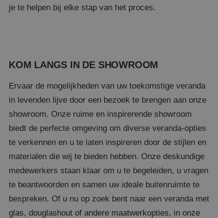
je te helpen bij elke stap van het proces.
Naam
Aanbieder
/
Domein
Verva
PHPSESSID
Se
PHP.net
www.poppelaarsoverkappingen.nl
KOM LANGS IN DE SHOWROOM
Ervaar de mogelijkheden van uw toekomstige veranda
in levenden lijve door een bezoek te brengen aan onze
showroom. Onze ruime en inspirerende showroom
biedt de perfecte omgeving om diverse veranda-opties
te verkennen en u te laten inspireren door de stijlen en
materialen die wij te bieden hebben. Onze deskundige
medewerkers staan klaar om u te begeleiden, u vragen
Google Privacy Policy
te beantwoorden en samen uw ideale buitenruimte te
bespreken. Of u nu op zoek bent naar een veranda met
glas, douglashout of andere maatwerkopties, in onze