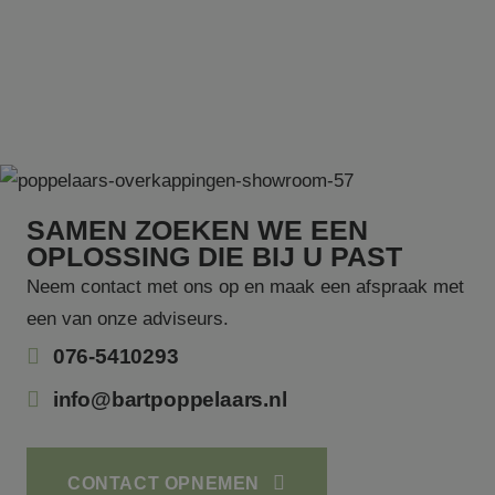
dat 
sync
tuss
vers
Micr
dome
waar
gebr
kunn
gevo
SM
.c.clarity.ms
Sessie
Dit i
Micr
1st 
SAMEN ZOEKEN WE EEN
die 
gebr
OPLOSSING DIE BIJ U PAST
het 
de w
Neem contact met ons op en maak een afspraak met
inte
te m
een van onze adviseurs.
SRM_B
1 jaar
Dit i
Microsoft Corporation
076-5410293
Micr
.c.bing.com
1st 
die 
info@bartpoppelaars.nl
de g
werk
deze
MR
1 week
Dit i
Microsoft Corporation
Micr
.c.clarity.ms
CONTACT OPNEMEN