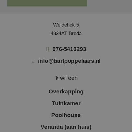
1st 
die 
gebr
het 
de w
inte
Weidehek 5
te m
4824AT Breda
076-5410293
info@bartpoppelaars.nl
Ik wil een
Overkapping
Tuinkamer
Poolhouse
Veranda (aan huis)