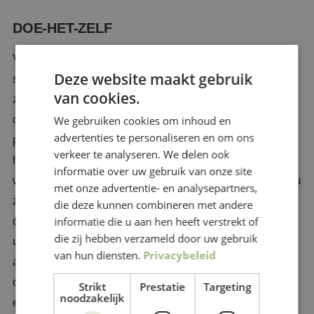
DOE-HET-ZELF
Voor degenen die graag de handen uit de mouwen
Deze website maakt gebruik
steken, biedt Poppelaars Overkappingen ook doe-het-
van cookies.
zelf pakketten aan. Hiermee heeft u de mogelijkheid
om kosten te besparen door zelf de veranda te
We gebruiken cookies om inhoud en
advertenties te personaliseren en om ons
plaatsen. Onze doe-het-zelf pakketten bevatten
verkeer te analyseren. We delen ook
hoogwaardige materialen en gedetailleerde instructies,
informatie over uw gebruik van onze site
waardoor u met vertrouwen aan de slag kunt. Hoewel u
met onze advertentie- en analysepartners,
zelf de installatie op u neemt, leveren wij nog steeds
die deze kunnen combineren met andere
informatie die u aan hen heeft verstrekt of
de kwaliteit waar Poppelaars om bekend staat. Mocht
die zij hebben verzameld door uw gebruik
u tijdens de installatie vragen hebben, dan staan wij
van hun diensten.
Privacybeleid
altijd paraat om ondersteuning te bieden. Met onze
doe-het-zelf pakketten geven wij u de vrijheid om uw
Strikt
Prestatie
Targeting
noodzakelijk
eigen buitenruimte te creëren, terwijl u geniet van de