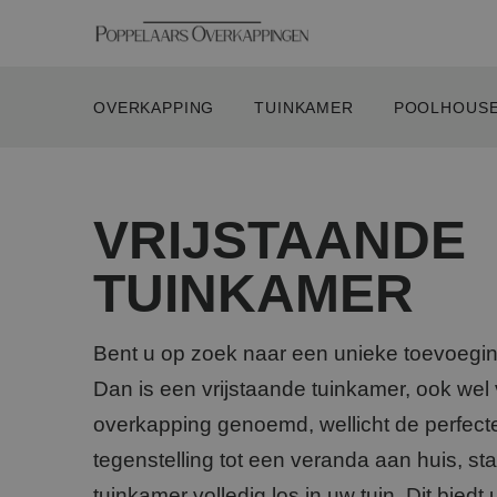
OVERKAPPING
TUINKAMER
POOLHOUS
VRIJSTAANDE
Luxe overkapping
Luxe tuinkamer
Poolhouse modern
Gesloten veranda
Houten o
Tuinkame
Douglas 
Houten v
TUINKAMER
Moderne overkapping
Moderne tuinkamer
Poolhouse landelijk
Klassieke veranda
Douglas 
Tuinkame
Douglas 
Landelijke overkapping
Luxe veranda
Bent u op zoek naar een unieke toevoegin
Veranda ibiza stijl
Dan is een vrijstaande tuinkamer, ook wel 
Moderne veranda
overkapping genoemd, wellicht de perfecte
tegenstelling tot een veranda aan huis, st
tuinkamer volledig los in uw tuin. Dit biedt