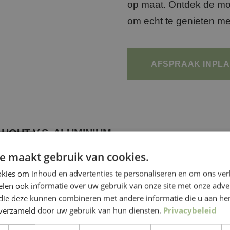
op maat. Ontdek de mo
om echt te genieten me
AFSPRAAK INPL
HOUT V.S. ALUMINIUM
e maakt gebruik van cookies.
n vrijstaande tuinkamer, is het belangrijk om te kiez
kies om inhoud en advertenties te personaliseren en om ons ver
ten past. Twee veelvoorkomende opties zijn hout en
len ook informatie over uw gebruik van onze site met onze adver
erken en voordelen. We zullen voor u de eigensch
 die deze kunnen combineren met andere informatie die u aan hen
n verzameld door uw gebruik van hun diensten.
Privacybeleid