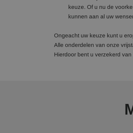
keuze. Of u nu de voorkeu
__cf_bm
kunnen aan al uw wense
Ongeacht uw keuze kunt u ero
_GRECAPTCHA
Alle onderdelen van onze vrijs
Hierdoor bent u verzekerd van
CookieScriptConse
Naam
Naam
fp_user_id
Naam
Aanb
_clck
MR
Micr
.c.bi
ANONCHK
Micr
_clsk
.c.cla