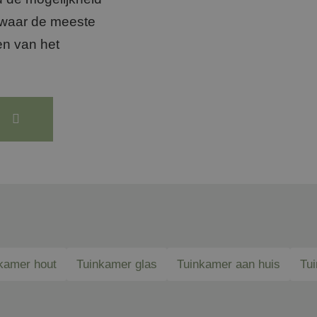
Overkapping vloer
 waar de meeste
en van het
.
kamer hout
Tuinkamer glas
Tuinkamer aan huis
Tu