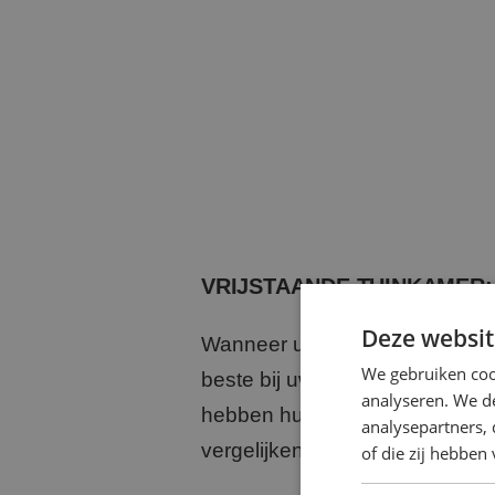
VRIJSTAANDE TUINKAMER: 
Deze websit
Wanneer u op zoek bent naar ee
We gebruiken coo
beste bij uw wensen en behoef
analyseren. We de
hebben hun eigen unieke kenm
analysepartners,
vergelijken.
of die zij hebbe