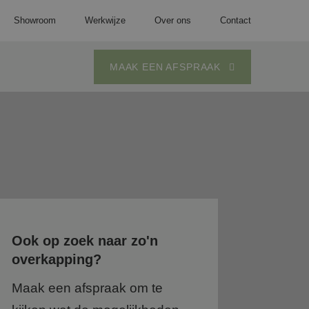
Showroom
Werkwijze
Over ons
Contact
MAAK EEN AFSPRAAK
Overkapping aan huis
Veranda aan huis
g
Vrijstaande overkapping
Vrijstaande veranda
Overkapping op maat
Veranda op maat
Overkapping wit
Veranda zwart
Ook op zoek naar zo'n
overkapping?
Overkapping zwart
3D tekening
Maak een afspraak om te