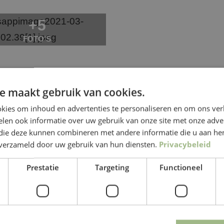
+5
FOTO'S
e maakt gebruik van cookies.
RMEE KUNNEN 
kies om inhoud en advertenties te personaliseren en om ons ver
len ook informatie over uw gebruik van onze site met onze adver
HELPEN?
 die deze kunnen combineren met andere informatie die u aan hen
n verzameld door uw gebruik van hun diensten.
Privacybeleid
Prestatie
Targeting
Functioneel
TUINKAMER OP MAAT