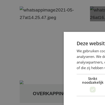
Deze websit
WAA
We gebruiken coo
analyseren. We de
analysepartners,
of die zij hebbe
Strikt
noodzakelijk
OVERKAPPING OP MAAT